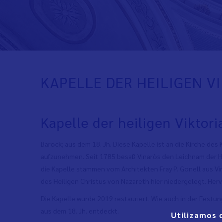
KAPELLE DER HEILIGEN V
Kapelle der heiligen Viktori
Barock; aus dem 18. Jh. Diese Kapelle ist an die Kirche de
aufzunehmen. Seit 1785 besaß Vinaròs den Leichnam der Hei
die Kapelle stammen vom Architekten Fray P. Gonell aus Vin
des Heiligen Christus von Nazareth hier niedergelegt. Her
Die Kapelle wurde 2019 restauriert. Wie auch in der Fest
aus dem 18. Jh. entdeckt.
Utilizamos 