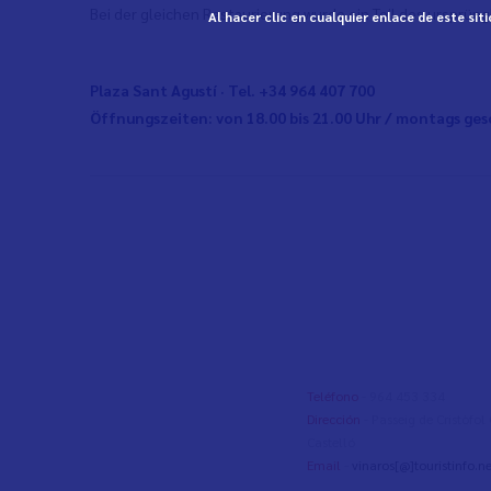
Bei der gleichen Restaurierung wurde ein Teil des ursprü
Al hacer clic en cualquier enlace de este si
Plaza Sant Agustí · Tel. +34 964 407 700
Öffnungszeiten: von 18.00 bis 21.00 Uhr / montags ges
Teléfono
- 964 453 334
Dirección
- Passeig de Cristòfo
Castelló
Email
-
vinaros[@]touristinfo.ne