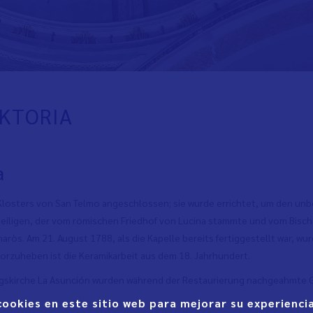
IKTORIA
a
s Klosters von San Telmo angeschlossen; sie wurde errichtet, um den unb
ligen, der vom römischen Friedhof von Lucina stammte und vom Bischof v
aròs. Am 21. August 1788, als die Kapelle bereits fertiggestellt war, wu
vorzuheben ist die Keramikarbeit aus dem 18. Jahrhundert.
ungskirche La Asunción wurden während der Restaurierung nachgeahmte G
cookies en este sitio web para mejorar su experiencia