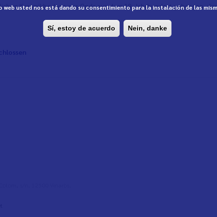
nglichen Keramikbodens aus Onda aus dem 19. Jahrhundert geborgen, der 
tio web usted nos está dando su consentimiento para la instalación de las mis
Sí, estoy de acuerdo
Nein, danke
chlossen
l Colom, s/n, 12500 Vinaròs,
t