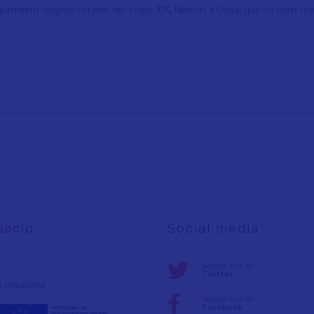
l paviment original ceràmic del segle XIX, fabricat a Onda, que ha sigut r
mació
Social media
Seguix-nos en:
Twitter
e privacita
t
Seguix-nos en:
Facebook