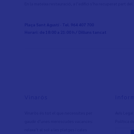
En la mateixa restauració, a l’edifici s’ha recuperat part de
Plaça Sant Agustí · Tel. 964 407 700
Horari: de 18:00 a 21:00 h / Dilluns tancat
Vinaròs
Infor
Vinaròs és tot el que necessites per
Avís Legal
gaudir d’unes merescudes vacances:
Política d
relaxa’t al sol a les platges i cales