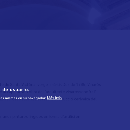
te de Santa Victòria, verge i màrtir. Des de 1785, Vinaròs
 de usuario.
 la capella són obra de l’arquitecte vinarossenc fra P.
Más info
 las mismas en su navegador.
ospital i del Natzarè. Destaca la producció ceràmica del
 unes pintures fingides en forma d’artifici en