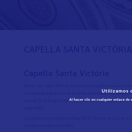
CAPELLA SANTA VICTÒRI
Capella Santa Victòria
Barroc del segle XVIII. Es tracta d’una capella annexa a l’e
Utilizamos 
va comptar amb el cos de la santa, procedent del cementeri 
Al hacer clic en cualquier enlace de
Gonell. El 21 d’agost de 1788, acabada ja la capella, es va 
segle XVIII.
La capella es va restaurar l’any 2019. Tal com va succeir a 
perspectiva del segle XVIII.