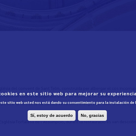
A
sglésia del convent de Sant Telm, construïda per albergar el cos incorrup
cookies en este sitio web para mejorar su experiencia
romà de Lucina i atorgat pel bisbe de Solsona, Dr. Lasala. Els plànols de
 este sitio web usted nos está dando su consentimiento para la instalación de
dipositar el cos de la santa i les venerades imatges del Sant Crist de l’H
Sí, estoy de acuerdo
No, gracias
l’Església Fortalesa de l’Assumpció, durant la restauració es van descobrir