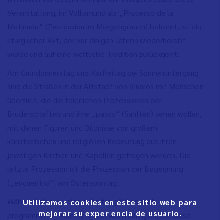
Veranstaltung, im Volksmund als „Processó de la
Matinada“ (Prozession im Morgengrauen) bekannt, ist ein
liturgischer Akt, der vor einigen Jahren wiederbelebt
wurde und auf eine weltliche Tradition zurückgeht.
Am Gründonnerstag und Karfreitag bei Sonnenuntergang
sind die Straßen in der Altstadt von Vinaròs mit Menschen
überfüllt, die die feierlichen Prozessionen der
Bruderschaften und ihre „pasos“ (Sänften) sehen wollen,
mit denen Figuren und Bildnisse von großem
künstlerischen und religiösen Bedeutung aus ihren
jeweiligen Kirchen und Kapellen getragen werden. Die
letzte Prozession ist die Prozession der Begegnung
(„encuentro“) am Ostersonntag.
Während dieser Feierlichkeiten gibt es auch
Utilizamos cookies en este sitio web para
mejorar su experiencia de usuario.
programmierte Konzerte und Ausstellungen, die diese