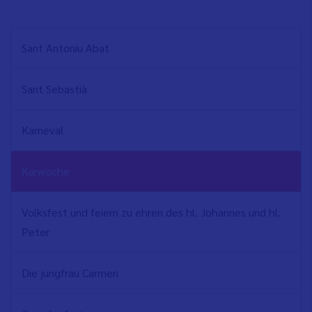
NAVEGACIÓN
Sant Antoniu Abat
PRINCIPAL
Sant Sebastià
Karneval
Karwoche
Volksfest und feiern zu ehren des hl. Johannes und hl.
Peter
Die jungfrau Carmen