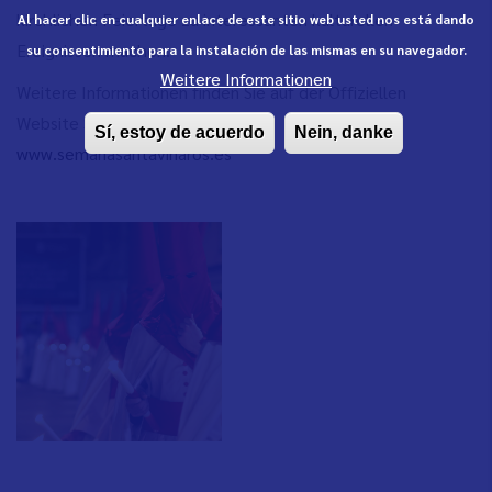
kirchlichen Feiertage zu interessanten kulturellen
Al hacer clic en cualquier enlace de este sitio web usted nos está dando
Ereignissen machen.
su consentimiento para la instalación de las mismas en su navegador.
Weitere Informationen
Weitere Informationen finden Sie auf der Offiziellen
Website Semana Santa Vinaròs:
Sí, estoy de acuerdo
Nein, danke
www.semanasantavinaros.es