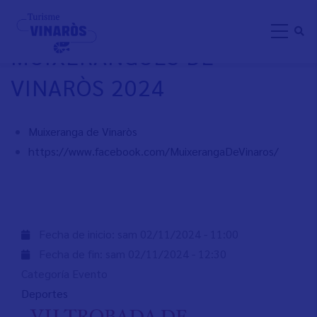
Aller
TROBADA DE
au
MUIXERANGUES DE
contenu
principal
VINARÒS 2024
Muixeranga de Vinaròs
https://www.facebook.com/MuixerangaDeVinaros/
Fecha de inicio:
sam 02/11/2024 - 11:00
Fecha de fin:
sam 02/11/2024 - 12:30
Categoría Evento
Deportes