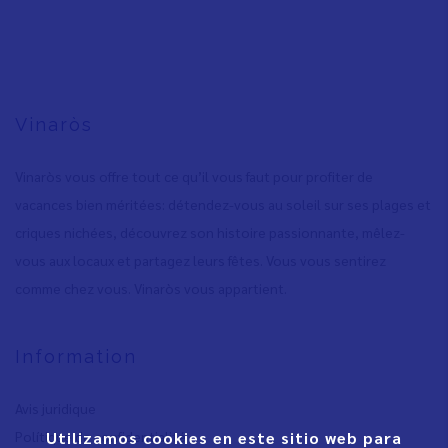
Vinaròs
Vinaròs vous offre tout ce qu’il vous faut pour profiter de
vacances bien méritées: détendez-vous au soleil sur ses plages et
criques nichées, découvrez son histoire passionnante, mêlez-
vous aux locaux et partagez leurs fêtes. Vous vous sentirez
comme chez vous. Vinaròs vous appartient.
Information
Avis juridique
Utilizamos cookies en este sitio web para
Polítique de confidentialité