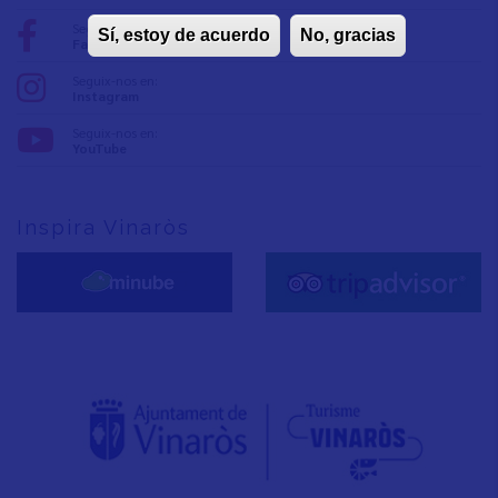
Seguix-nos en:
Sí, estoy de acuerdo
No, gracias
Facebook
Seguix-nos en:
Instagram
Seguix-nos en:
YouTube
Inspira Vinaròs