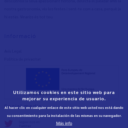
descobreix la seua apassionant història, delecta el paladar amb la
nostra gastronomia, viu les festes i sent-te com a casa, perquè ja
hi estàs. Vinaròs és tot teu.
Informació
Avís Legal
Política de privacita
t
Utilizamos cookies en este sitio web para
mejorar su experiencia de usuario.
Social media
Al hacer clic en cualquier enlace de este sitio web usted nos está dando
su consentimiento para la instalación de las mismas en su navegador.
Seguix-nos en:
Más info
Twitter