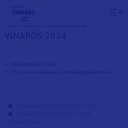
Skip
TROBADA DE
to
MUIXERANGUES DE
main
content
VINARÒS 2024
Muixeranga de Vinaròs
https://www.facebook.com/MuixerangaDeVinaros/
Fecha de inicio:
Sat, 23/11/2024 - 11:00
Fecha de fin:
Sat, 23/11/2024 - 13:45
Categoría Evento