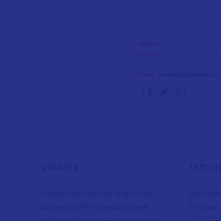
Teléfono
- 964 453 334
Dirección
- Passeig de Cristòfo
Castelló
Email
-
vinaros[@]touristinfo.ne
Vinaròs
Infor
Vinaròs vous offre tout ce qu’il vous
Avis jurid
faut pour profiter de vacances bien
Polítique 
méritées: détendez-vous au soleil sur