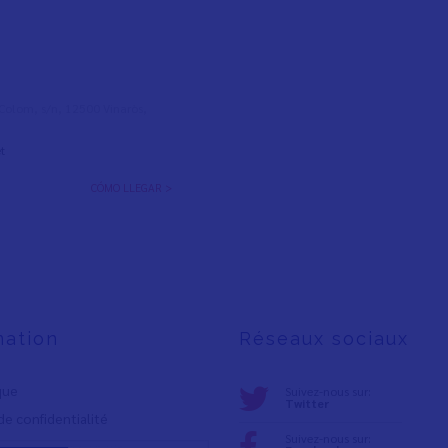
l Colom, s/n, 12500 Vinaròs,
t
CÓMO LLEGAR >
mation
Réseaux sociaux
ique
Suivez-nous sur:
Twitter
de confidentialité
Suivez-nous sur: