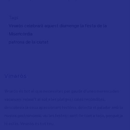
Tags
Vinaròs celebrarà aquest diumenge la festa de la
Misericòrdia
patrona de la ciutat
Vinaròs
Vinaròs és tot el que necessites per gaudir d’unes merescudes
vacances: relaxa’t al sol a les platges i cales recòndites,
descobreix la seua apassionant història, delecta el paladar amb la
nostra gastronomia, viu les festes i sent-te com a casa, perquè ja
hi estàs. Vinaròs és tot teu.