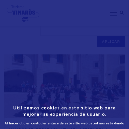
Skip
PATRONA DE LA CIUDAD
to
main
content
Utilizamos cookies en este sitio web para
mejorar su experiencia de usuario.
Al hacer clic en cualquier enlace de este sitio web usted nos está dando