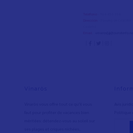
Teléfono
- 964 453 334
Dirección
- Passeig de Cristòfo
Castelló
Email
-
vinaros[@]touristinfo.ne
Vinaròs
Infor
Vinaròs vous offre tout ce qu’il vous
Avis jurid
faut pour profiter de vacances bien
Polítique 
méritées: détendez-vous au soleil sur
ses plages et criques nichées,