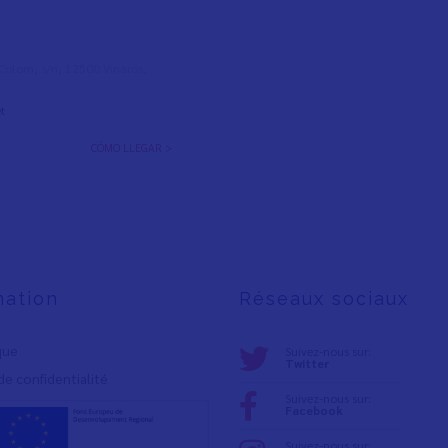
l Colom, s/n, 12500 Vinaròs,
t
CÓMO LLEGAR >
mation
Réseaux sociaux
ique
Suivez-nous sur:
Twitter
de confidentialité
Suivez-nous sur:
Facebook
Suivez-nous sur: