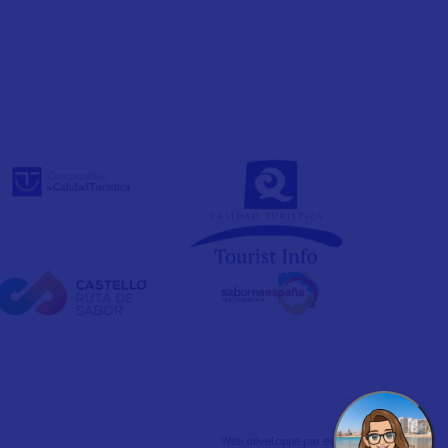
Web développé par
evelb