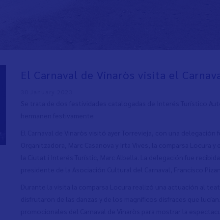
El Carnaval de Vinaròs visita el Carnav
30 January 2023
Se trata de dos festividades catalogadas de Interés Turístico Au
hermanen festivamente
El Carnaval de Vinaròs visitó ayer Torrevieja, con una delegació
Organitzadora, Marc Casanova y Irta Vives, la comparsa Locura y 
la Ciutat i Interés Turístic, Marc Albella. La delegación fue recibi
presidente de la Asociación Cultural del Carnaval, Francisco Piza
Durante la visita la comparsa Locura realizó una actuación al te
disfrutaron de las danzas y de los magníficos disfraces que lucí
promocionales del Carnaval de Vinaròs para mostrar la espectacul