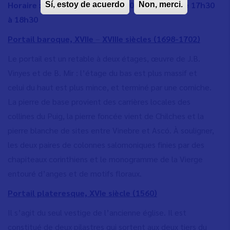
Horaire : tous les jours de 10h00 à 13h00 et de 17h30
Sí, estoy de acuerdo
Non, merci.
à 18h30
Portail baroque, XVIIe
–
XVIIIe siècles (1698-1702)
Le portail est un retable à deux étages, œuvre de J.B.
Vinyes et de B. Mir : l’étage du bas est plus massif et
celui du haut est plus mince, et terminé par une corniche.
La pierre de base provient des carrières locales des
collines du Puig, la pierre foncée vient de Chilches et la
pierre blanche de sites entre Vinebre et Ascó. À souligner,
les deux paires de colonnes salomoniques finies par des
chapiteaux corinthiens et le monogramme de la Vierge
entouré d’anges et de motifs floraux.
Portail plateresque, XVIe siècle (1560)
Il s’agit du seul vestige de l’ancienne église. Il est
constitué de deux pilastres qui sortent aux deux tiers du