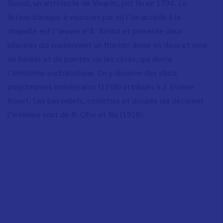
Gonell, un architecte de Vinaròs, prit fin en 1794. Le
linteau baroque à voussoirs par où l
’
on accède à la
chapelle est l’œuvre d’A. Ximbo et présente deux
pilastres qui soutiennent un fronton divisé en deux et orné
de boules et de pointes sur les côtés, qui abrite
l’emblème eucharistique. On y observe des stucs
polychromes intéressants (1768) attribués à J. Esteve
Bonet. Les bas-reliefs, corniches et dorures qui décorent
l
’
intérieur sont de R. Cifre et fils (1918).