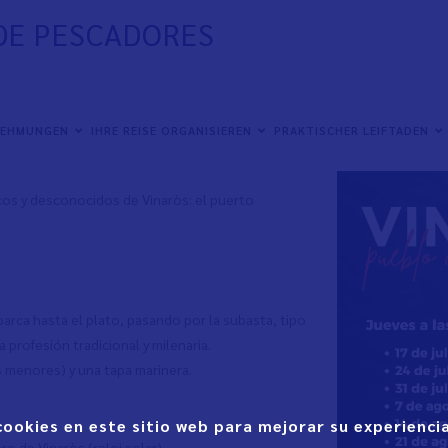
 DE PESCADORES
NEHMUNGEN
IHRE REISE ORGANISIEREN
PRAKTISCHER LEIFTADEN
cos y desconocidos de Vinaròs: el puerto
arca hasta el plato, pasando por la subasta, tipo
 profesión tradicional y milenaria.
os menores) y una tapa marinera.
cookies en este sitio web para mejorar su experiencia
o de Vinaròs (reloj solar).