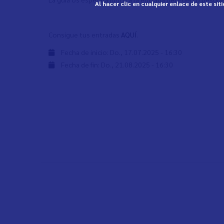
Al hacer clic en cualquier enlace de este si
Consigue tus entradas
AQUÍ
.
Fecha de inicio:
Do., 17.07.2025 - 16:30
Fecha de fin:
Do., 21.08.2025 - 16:30