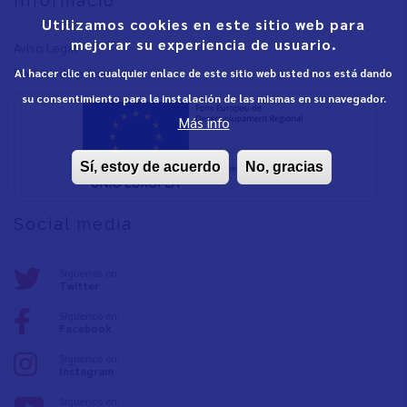
Informació
Utilizamos cookies en este sitio web para
mejorar su experiencia de usuario.
Aviso Legal
Política de privacidad
Al hacer clic en cualquier enlace de este sitio web usted nos está dando
su consentimiento para la instalación de las mismas en su navegador.
Más info
Sí, estoy de acuerdo
No, gracias
Social media
Síguenos en:
Twitter
Síguenos en:
Facebook
Síguenos en:
Instagram
Síguenos en: