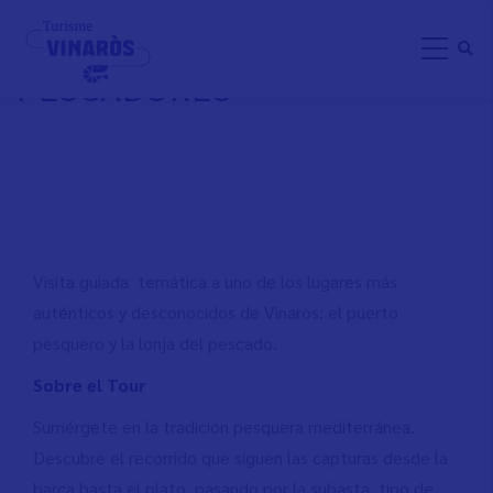
Pasar
VISITA GUIADA: VINARÒS DE
al
PESCADORES
contenido
principal
Visita guiada temática a uno de los lugares más
auténticos y desconocidos de Vinaròs: el puerto
pesquero y la lonja del pescado.
Sobre el Tour
Sumérgete en la tradición pesquera mediterránea.
Descubre el recorrido que siguen las capturas desde la
barca hasta el plato, pasando por la subasta, tipo de