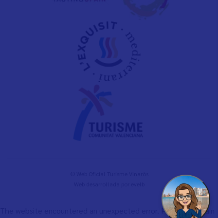
© Web Oficial Turisme Vinaròs
Web desarrollada por
evelb
The website encountered an unexpected error. Please try again