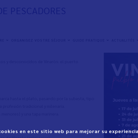
 DE PESCADORES
IRE
ORGANISEZ VOSTRE SÉJOUR
GUIDE PRATIQUE
ACTUALITÉS
cos y desconocidos de Vinaròs: el puerto
arca hasta el plato, pasando por la subasta, tipo
 profesión tradicional y milenaria.
os menores) y una tapa marinera.
cookies en este sitio web para mejorar su experiencia
o de Vinaròs (reloj solar).