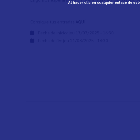
Al hacer clic en cualquier enlace de es
Consigue tus entradas
AQUÍ
.
Fecha de inicio:
jeu 17/07/2025 - 16:30
Fecha de fin:
jeu 21/08/2025 - 16:30