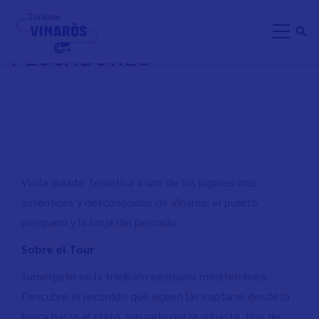
Skip
VISITA GUIADA: VINARÒS DE
to
PESCADORES
main
content
Visita guiada temática a uno de los lugares más
auténticos y desconocidos de Vinaròs: el puerto
pesquero y la lonja del pescado.
Sobre el Tour
Sumérgete en la tradición pesquera mediterránea.
Descubre el recorrido que siguen las capturas desde la
barca hasta el plato, pasando por la subasta, tipo de