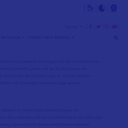
att, um die Wirtschaft der Gemeinde zu fördern und zu
ie auch Touristen und Besuchern offen, die sich über die
AKTUELLES
TOURIST INFO VINARÒS
Hier sind einige dieser Veranstaltungen:
merschlussverkaufs, beteiligen sich die Geschäftsleute
Carrer
(Geschäfte gehen auf die Straße) bauen die
e, Geschenke, Accessoires usw. zu sehr attraktiven
häfte teil, und einige stammen sogar aus der
 bekannt ist, findet jeden Donnerstag an der
rn alles, was man sich nur vorstellen kann, von Obst und
ielzeug, Second-Hand-Waren und Sammlerobjekten.