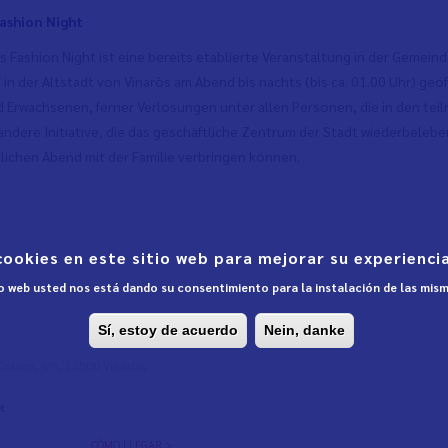
ashion Night
s Fashion Night ist eine bereits etablierte Veranstaltung in der Gemeinde
in der Altstadt von Vinaròs am Abend bis nachts (bis ca. 01.00 Uhr) geöff
d Erwachsenen, ferner Verlosungen unter allen Personen, die in den teil
andere Initiative, die das geschäftliche Zentrum der Stadt wiederbelebe
hlichen Abend mit der Familie verbringen können.
cookies en este sitio web para mejorar su experiencia
tio web usted nos está dando su consentimiento para la instalación de las mis
Sí, estoy de acuerdo
Nein, danke
l Colom, s/n, 12500 Vinaròs,
t
CÓMO LLEGAR >