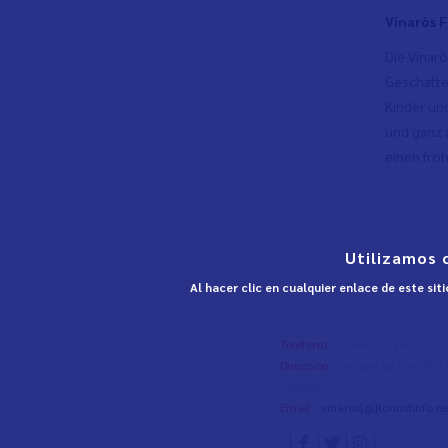
Vinaròs F
Die Vinarò
Geschäfte 
Kinder un
und ganz 
einen frö
Utilizamos 
Al hacer clic en cualquier enlace de este si
Teléfono
- 964 453 334
Dirección
- Passeig de Cristòfo
Castelló
Email
-
vinaros[@]touristinfo.ne