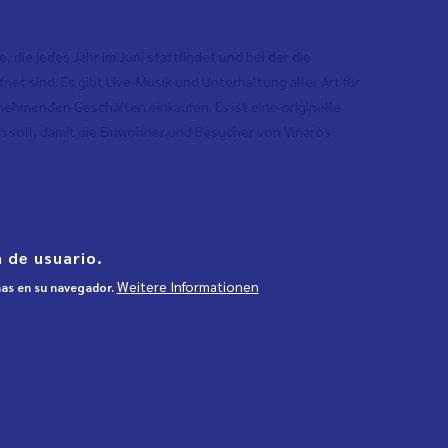
, die jedes Jahr im Juni stattfindet und bei der die
net sind. Es gibt Live-Musik und Unterhaltung aller Art für
nehmenden Geschäften einkaufen. Es ist eine originelle
n soll, damit die Einwohner und Besucher von Vinaròs
 de usuario.
Weitere Informationen
mas en su navegador.