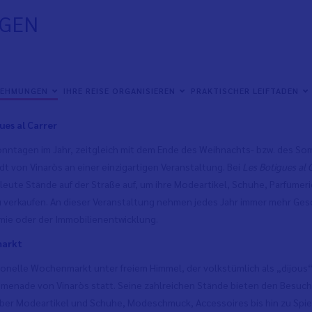
NGEN
es ganzen Jahres finden in Vinaròs Verkaufsveranstaltungen aller Art st
zen. Diese Veranstaltungen stehen sowohl den Einwohnern von Vinaròs w
NEHMUNGEN
IHRE REISE ORGANISIEREN
PRAKTISCHER LEIFTADEN
t freuen, Produkte aller Art zu unwiderstehlichen Preisen zu erwerben. 
ues al Carrer
onntagen im Jahr, zeitgleich mit dem Ende des Weihnachts- bzw. des Som
dt von Vinaròs an einer einzigartigen Veranstaltung. Bei
Les Botigues al 
leute Stände auf der Straße auf, um ihre Modeartikel, Schuhe, Parfümeri
u verkaufen. An dieser Veranstaltung nehmen jedes Jahr immer mehr Gesc
ie oder der Immobilienentwicklung.
arkt
tionelle Wochenmarkt unter freiem Himmel, der volkstümlich als „dijous“
menade von Vinaròs statt. Seine zahlreichen Stände bieten den Besuche
er Modeartikel und Schuhe, Modeschmuck, Accessoires bis hin zu Sp