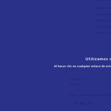
Vinaròs Fa
historiqu
enfants et
originale 
achats to
Utilizamos 
Al hacer clic en cualquier enlace de es
Teléfono
- 964 453 334
Dirección
- Passeig de Cristòfo
Castelló
Email
-
vinaros[@]touristinfo.ne