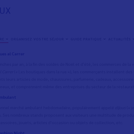
AUX
ux événements commerciaux sont organisés à Vinaròs tout au long de l
 sont ouverts aux habitants comme aux touristes et aux visiteurs, qui pe
IRE
ORGANISEZ VOSTRE SÉJOUR
GUIDE PRATIQUE
ACTUALITÉS
les. Voici quelques exemples :
ues al Carrer
ches par an, à la fin des soldes de Noël et d’été, les commerces de la v
l Carrer
(« Les boutiques dans la rue »), les commerçants installent des 
nts leurs articles de mode, chaussures, parfumerie, cadeaux, accessoire
reux, et comprennent même des entreprises du secteur de la restaurat
mbulant
ionnel marché ambulant hebdomadaire, populairement appelé
dijous
(« j
s. Ses nombreux stands proposent aux visiteurs une multitude de produit
cessoires, jouets, articles d’occasion ou objets de collection, etc.
ashion Night