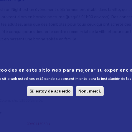
shion Night est un événement déjà fermement établi dans la ville, qui a
e ouvrent alors en horaire nocturne (jusqu’à 01h00 environ). Des conce
 les adultes, ainsi que des tombolas pour tous ceux qui ont acheté des a
a été conçue pour stimuler le centre commercial de la ville et pour que le
ut en passant une bonne soirée en famille.
cookies en este sitio web para mejorar su experiencia
te sitio web usted nos está dando su consentimiento para la instalación de la
Sí, estoy de acuerdo
Non, merci.
l Colom, s/n, 12500 Vinaròs,
t
CÓMO LLEGAR >