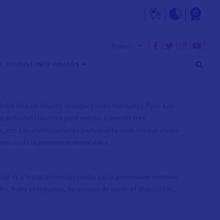
’année afin de promouvoir l’activité économique de la
uvent y acheter des produits de toutes sortes à des prix
TOURIST INFO VINARÒS
ieille ville de Vinaròs changent leurs habitudes. Pour
Les
stands dans les rues pour vendre à des prix très
s, etc. Les établissements participants sont chaque année
ion ou de la promotion immobilière.
eudi »), s’installe tous les jeudis sur la promenade maritime
s, fruits et légumes, ou articles de mode et chaussures,