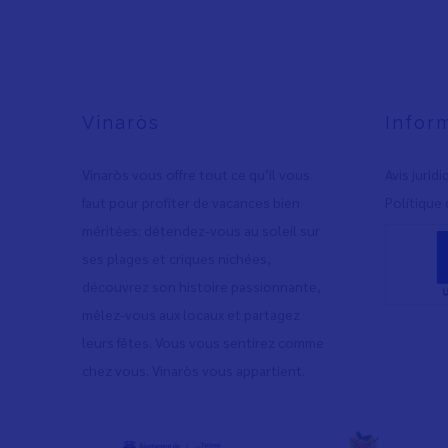
Vinaròs
Infor
Vinaròs vous offre tout ce qu’il vous
Avis jurid
faut pour profiter de vacances bien
Polítique 
méritées: détendez-vous au soleil sur
ses plages et criques nichées,
découvrez son histoire passionnante,
mêlez-vous aux locaux et partagez
leurs fêtes. Vous vous sentirez comme
chez vous. Vinaròs vous appartient.