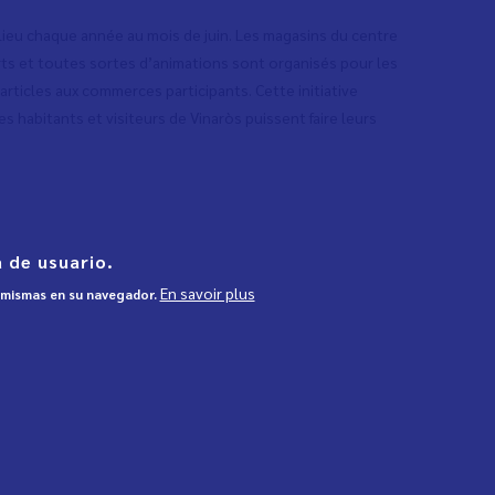
 lieu chaque année au mois de juin. Les magasins du centre
rts et toutes sortes d’animations sont organisés pour les
rticles aux commerces participants. Cette initiative
s habitants et visiteurs de Vinaròs puissent faire leurs
 de usuario.
En savoir plus
s mismas en su navegador.