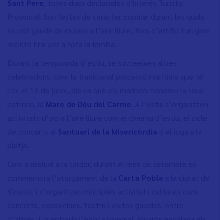
Sant Pere
, totes dues declarades d'Interés Turístic
Provincial. Són festes de caràcter popular durant les quals
es pot gaudir de música a l’aire lliure, focs d’artifici i un gran
recinte firal per a tota la família.
Durant la temporada d’estiu, se succeeixen altres
celebracions, com la tradicional processó marítima que té
lloc el 16 de juliol, dia en què els mariners honoren la seua
patrona, la
Mare de Déu del Carme
. A l’estiu s’organitzen
activitats d’oci a l’aire lliure com el cinema d’estiu, el cicle
de concerts al
Santuari de la Misericòrdia
o el ioga a la
platja.
Com a preludi a la tardor, durant el mes de setembre es
commemora l’atorgament de la
Carta Pobla
a la ciutat de
Vinaròs, i s’organitzen múltiples activitats culturals com
concerts, exposicions, teatre i visites guiades, entre
d’altres. I ja entrada l’època hivernal, Vinaròs engalana els