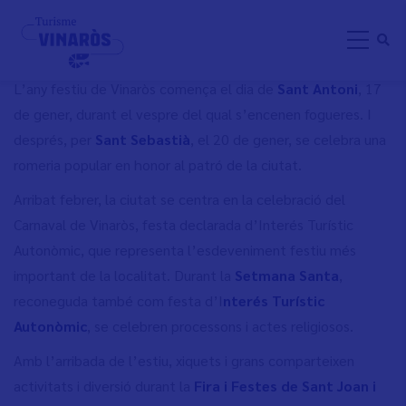
Skip
FESTES I TRADICCIONS
to
main
content
L’any festiu de Vinaròs comença el dia de
Sant Antoni
, 17
de gener, durant el vespre del qual s’encenen fogueres. I
després, per
Sant Sebastià
, el 20 de gener, se celebra una
romeria popular en honor al patró de la ciutat.
Arribat febrer, la ciutat se centra en la celebració del
Carnaval de Vinaròs, festa declarada d’Interés Turístic
Autonòmic, que representa l’esdeveniment festiu més
important de la localitat. Durant la
Setmana Santa
,
reconeguda també com festa d’I
nterés Turístic
Autonòmic
, se celebren processons i actes religiosos.
Amb l’arribada de l’estiu, xiquets i grans comparteixen
activitats i diversió durant la
Fira i Festes de Sant Joan i