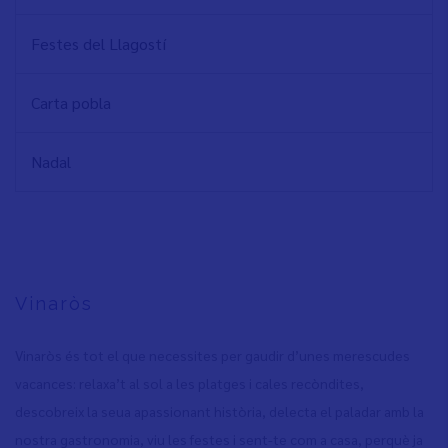
Festes del Llagostí
Carta pobla
Nadal
Vinaròs
Vinaròs és tot el que necessites per gaudir d’unes merescudes
vacances: relaxa’t al sol a les platges i cales recòndites,
descobreix la seua apassionant història, delecta el paladar amb la
nostra gastronomia, viu les festes i sent-te com a casa, perquè ja