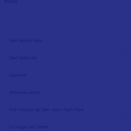
Nadal
NAVEGACIÓN
Sant Antoni abat
PRINCIPAL
Sant Sebastià
Carnaval
Setmana santa
Fira i Festes de Sant Joan i Sant Pere
La verge del Carme