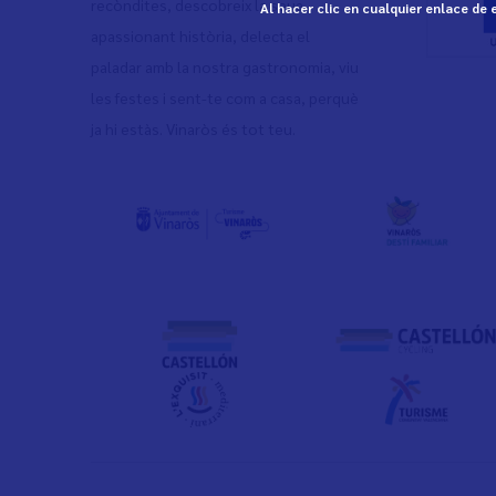
recòndites, descobreix la seua
Al hacer clic en cualquier enlace de
apassionant història, delecta el
paladar amb la nostra gastronomia, viu
les festes i sent-te com a casa, perquè
ja hi estàs. Vinaròs és tot teu.