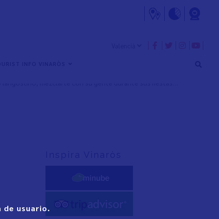
azules aguas del mar Mediterráneo, conocer su apasionante
ivertida jornada a bordo de un barco de pesca, sumergirte en
URIST INFO VINARÒS
escubrir de primera mano los secretos de sus casas
o langostino, mezclarte con su gente durante sus fiestas…
Inspira Vinaròs
 de usuario.