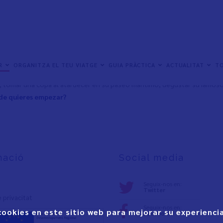
de
Vinaròs
es broncearte al sol en sus playas y calas bañadas por las 
recorrer sus parajes naturales, visitar sus olivos milenarios, vivir una d
ER
ORGANITZA EL TEU VIATGE
GUIA PRÀCTICA
ACTUALITAT
TO
 el bullicio del Mercado Municipal, callejear por su centro histórico y d
s, tomar una copa al atardecer en su paseo marítimo, degustar su famos
de quieres empezar?
mació
Social media
Seguix-nos en:
Twitter
e privacita
t
Seguix-nos en:
cookies en este sitio web para mejorar su experiencia
Facebook