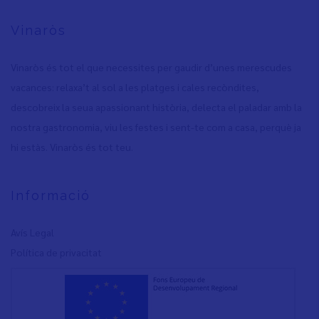
Vinaròs
Vinaròs és tot el que necessites per gaudir d’unes merescudes
vacances: relaxa’t al sol a les platges i cales recòndites,
descobreix la seua apassionant història, delecta el paladar amb la
nostra gastronomia, viu les festes i sent-te com a casa, perquè ja
hi estàs. Vinaròs és tot teu.
Informació
Avís Legal
Política de privacita
t