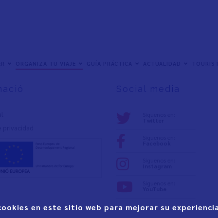
ER
ORGANIZA TU VIAJE
GUÍA PRÁCTICA
ACTUALIDAD
TOURIST
mació
Social media
al
Síguenos en:
Twitter
e privacidad
Síguenos en:
Facebook
Síguenos en:
Instagram
Síguenos en:
YouTube
cookies en este sitio web para mejorar su experiencia