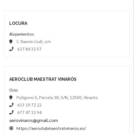
LOCURA
Alojamientos
C. Ramón Llull, s/n
637 84 32 57
AEROCLUB MAESTRAT VINARÒS
Ocio
Polígono 5, Parcela 38, S/N, 12500, Vinaròs
633 19 72 22
677 47 32 94
aerovinaros@gmail.com
https://aeroclubmaestratvinaros.es/