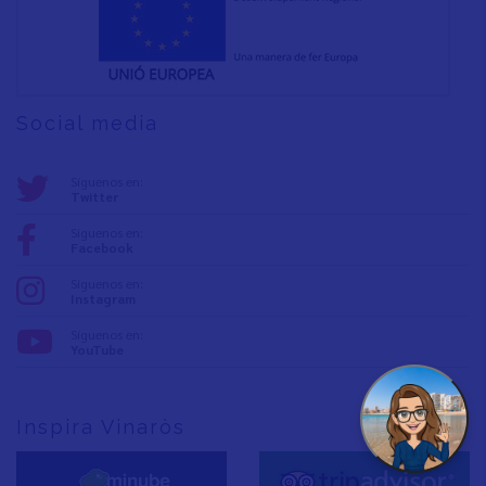
Social media
Síguenos en:
Twitter
Síguenos en:
Facebook
Síguenos en:
Instagram
Síguenos en:
YouTube
Inspira Vinaròs