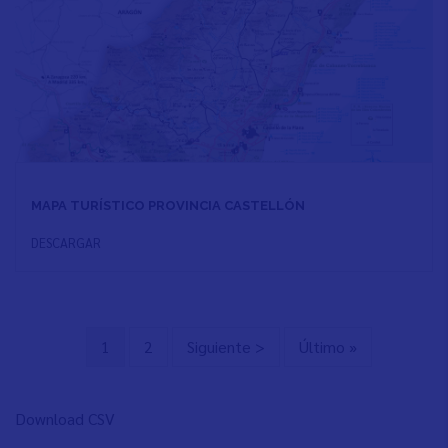
MAPA TURÍSTICO PROVINCIA CASTELLÓN
DESCARGAR
Página
1
Page
2
Siguiente
Siguiente >
Última
Último »
Paginación
actual
página
página
Download CSV