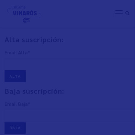
Pasar
BOLETÍN DIGITAL
al
contenido
principal
Alta suscripción:
Email Alta*
Baja suscripción:
Email Baja*