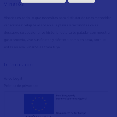
Vinaròs
Vinaròs es todo lo que necesitas para disfrutar de unas merecidas
vacaciones: relájate al sol en sus playas y recónditas calas,
descubre su apasionante historia, deleita tu paladar con nuestra
gastronomía, vive sus fiestas y siéntete como en casa, porque
estás en ella. Vinaròs es toda tuya.
Informació
Aviso Legal
Política de privacidad