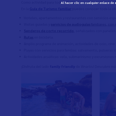
Como actividad para toda la familia, la ciudad permite una 
Al hacer clic en cualquier enlace de
En la
Guía de Turismo familiar
puedes conocer toda la ofer
Hoteles, apartamentos y restaurantes con servicios espec
Visitas guiadas y
servicios de audioguías
familiares, con
Senderos de corto recorrido
,
señalizados con paneles 
Rutas
en bicicleta.
Amplio programa de animación, actividades de ocio, cine
Playas con servicios para familias: salvamento, pulseras id
Actividades acuáticas: vela, submarinismo y excursiones 
¡Disfruta del lado
family friendly
de Vinaròs! Descubre má