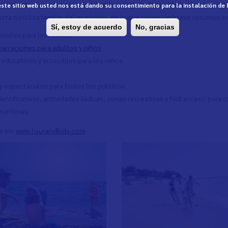
visita hasta el puerto para presenciar la llegada de las barcas con las 
 este sitio web usted nos está dando su consentimiento para la instalación de
ta turística familiar del municipio, de la que tienes un breve resumen en
Sí, estoy de acuerdo
No, gracias
iales para las familias.
 narraciones para adultos y niños
.
educativos y accesibles para los niños.
 y espectáculos para todos los públicos.
entificativas, actividades lúdicas, zonas recreativas y fácil acceso para 
marítimas.
s en:
www.tourandkids.com