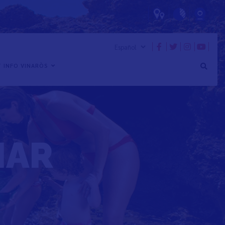
 INFO VINARÒS
IAR