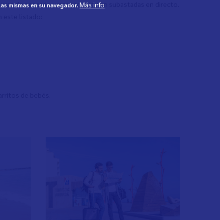
capturas de pescado y marisco que son subastadas en directo.
Más info
 las mismas en su navegador.
 este listado:
carritos de bebés.