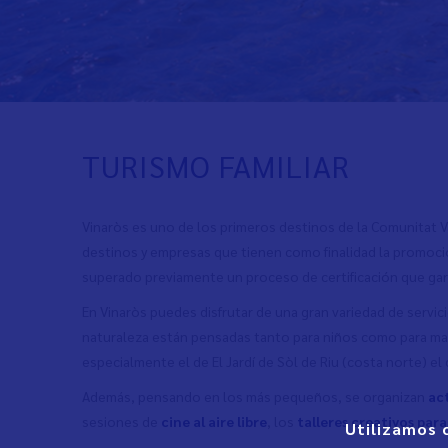
TURISMO FAMILIAR
Vinaròs es uno de los primeros destinos de la Comunitat V
destinos y empresas que tienen como finalidad la promoci
superado previamente un proceso de certificación que ga
En Vinaròs puedes disfrutar de una gran variedad de servicio
naturaleza están pensadas tanto para niños como para mayo
especialmente el de El Jardí de Sòl de Riu (costa norte) el
Además, pensando en los más pequeños, se organizan
ac
sesiones de
cine al aire libre
, los
talleres creativos para
Utilizamos 