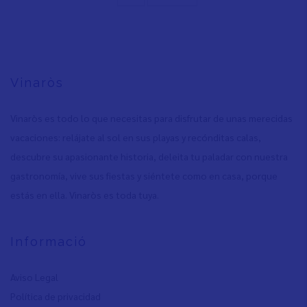
página
página
Vinaròs
Vinaròs es todo lo que necesitas para disfrutar de unas merecidas
vacaciones: relájate al sol en sus playas y recónditas calas,
descubre su apasionante historia, deleita tu paladar con nuestra
gastronomía, vive sus fiestas y siéntete como en casa, porque
estás en ella. Vinaròs es toda tuya.
Informació
Aviso Legal
Política de privacidad