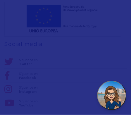
Social media
Síguenos en:
Twitter
Síguenos en:
Facebook
Síguenos en:
Instagram
Síguenos en:
YouTube
Inspira Vinaròs