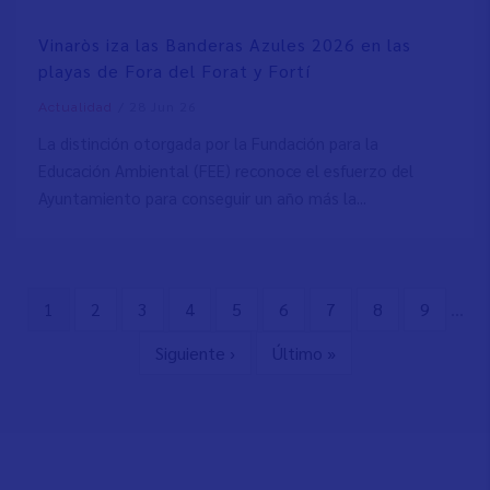
Vinaròs iza las Banderas Azules 2026 en las
playas de Fora del Forat y Fortí
/
28 Jun 26
Actualidad
La distinción otorgada por la Fundación para la
Educación Ambiental (FEE) reconoce el esfuerzo del
Ayuntamiento para conseguir un año más la...
Página
1
Page
2
Page
3
Page
4
Page
5
Page
6
Page
7
Page
8
Page
9
…
Paginación
actual
Siguiente
Siguiente ›
Última
Último »
página
página