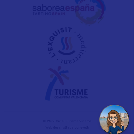
© Web Oficial Turisme Vinaròs
Web desarrollada por
evelb