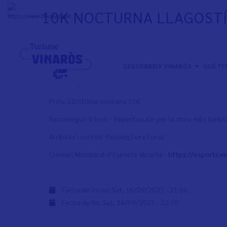
Skip
10K NOCTURNA LLAGOSTÍ
to
+
33°
C
main
content
16 setembre de 2023
NAVEGACIÓN
10k nocturna Llagostí de Vinaròs, amb la 5K
DESCOBREIX VINARÒS
QUÉ F
PRINCIPAL
Les inscripcions ja estan obertes a:
www.hj-crono.es
Preu: 12/última setmana 15€
Recorregut: 5 kms – Espectacular per la zona més turíst
Arribada i sortida: Passeig Fora Forat
Consell Municipal d’Esports Vinaròs -
https://esports.vi
Fecha de inicio:
Sat, 16/09/2023 - 21:00
Fecha de fin:
Sat, 16/09/2023 - 22:30