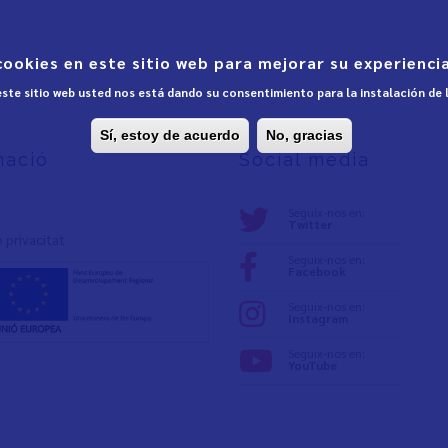
cookies en este sitio web para mejorar su experiencia
 este sitio web usted nos está dando su consentimiento para la instalación de
Sí, estoy de acuerdo
No, gracias
mació
Social media
Seguix-nos en:
Twitter
e privacita
t
Seguix-nos en:
Facebook
Seguix-nos en:
Instagram
Seguix-nos en:
YouTube