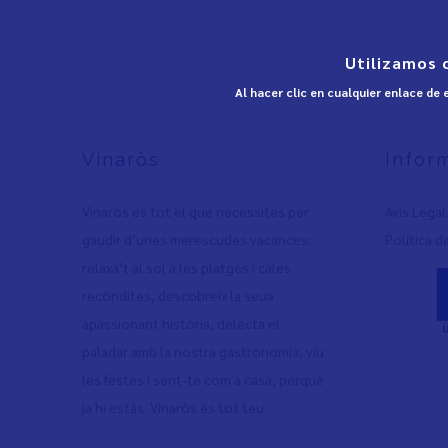
Utilizamos 
Al hacer clic en cualquier enlace de
Vinaròs
Infor
Vinaròs és tot el que necessites per
Avís Legal
gaudir d’unes merescudes vacances:
Política d
relaxa’t al sol a les platges i cales
recòndites, descobreix la seua
apassionant història, delecta el
paladar amb la nostra gastronomia, viu
les festes i sent-te com a casa, perquè
ja hi estàs. Vinaròs és tot teu.