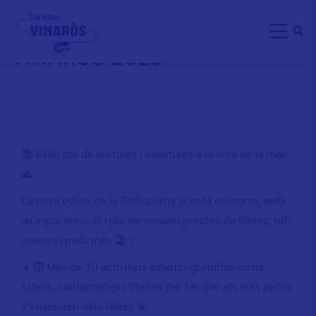
Skip
ACTIVITATS BIBLIOPLATJA
to
VINARÒS 2025
main
content
📚 Estiu ple de lectures i aventures a la vora de la mar!
🌊
La nova edició de la Biblioplatja ja està en marxa, amb
un espai renovat i ple de serveis: préstec de llibres, wifi,
premsa i molt més 🏖️✨
👧🧒 Més de 30 activitats infantils gratuïtes entre
tallers, contacontes i titelles per fer que els més petits
s’enamoren dels llibres 💫