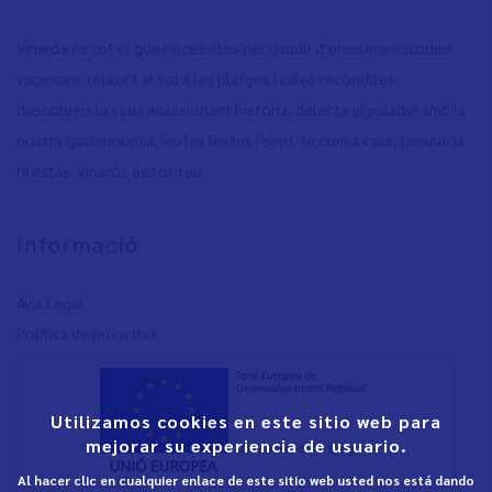
Vinaròs és tot el que necessites per gaudir d’unes merescudes
vacances: relaxa’t al sol a les platges i cales recòndites,
descobreix la seua apassionant història, delecta el paladar amb la
nostra gastronomia, viu les festes i sent-te com a casa, perquè ja
hi estàs. Vinaròs és tot teu.
Informació
Avís Legal
Política de privacita
t
Utilizamos cookies en este sitio web para
mejorar su experiencia de usuario.
Al hacer clic en cualquier enlace de este sitio web usted nos está dando