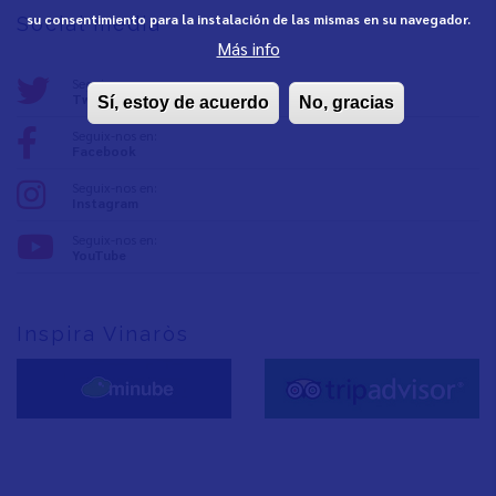
su consentimiento para la instalación de las mismas en su navegador.
Social media
Más info
Seguix-nos en:
Twitter
Sí, estoy de acuerdo
No, gracias
Seguix-nos en:
Facebook
Seguix-nos en:
Instagram
Seguix-nos en:
YouTube
Inspira Vinaròs