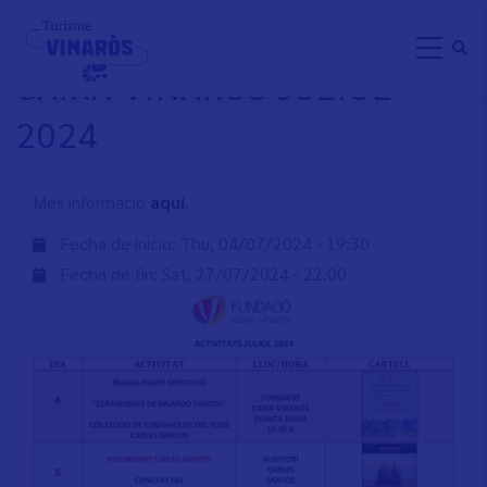
Skip
ACTIVITATS FUNDACIÓ
to
CAIXA VINARÒS JULIOL
main
content
2024
Més informació
aquí
.
Fecha de inicio:
Thu, 04/07/2024 - 19:30
Fecha de fin:
Sat, 27/07/2024 - 22:00