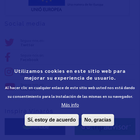
Social media
Seguix-nos en:
Twitter
Seguix-nos en:
Facebook
Seguix-nos en:
Utilizamos cookies en este sitio web para
Instagram
mejorar su experiencia de usuario.
Seguix-nos en:
Al hacer clic en cualquier enlace de este sitio web usted nos está dando
YouTube
su consentimiento para la instalación de las mismas en su navegador.
Más info
Inspira Vinaròs
Sí, estoy de acuerdo
No, gracias