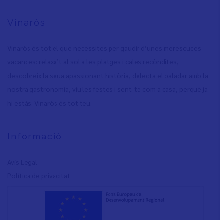
Vinaròs
Vinaròs és tot el que necessites per gaudir d’unes merescudes
vacances: relaxa’t al sol a les platges i cales recòndites,
descobreix la seua apassionant història, delecta el paladar amb la
nostra gastronomia, viu les festes i sent-te com a casa, perquè ja
hi estàs. Vinaròs és tot teu.
Informació
Avís Legal
Política de privacita
t