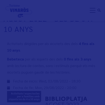
Skip
BIBLIOPLAYA VINARÒS
to
AGOST 2022 - DES DE 0 A
main
content
10 ANYS
Activitats dirigides per als xicotets des dels
4 fins als
10 anys
.
Bebeteca
per als xiquets des dels
0 fins als 3 anys
amb lectura de contes, sons i estímuls perquè els més
xicotets puguen gaudir de les històries.
Fecha de inicio:
Wed, 03/08/2022 - 18:30
Fecha de fin:
Mon, 29/08/2022 - 20:00