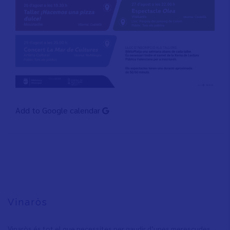
Add to Google calendar
Vinaròs
Vinaròs és tot el que necessites per gaudir d’unes merescudes