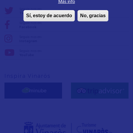
Más info
Seguix-nos en:
Twitter
Sí, estoy de acuerdo
No, gracias
Seguix-nos en:
Facebook
Seguix-nos en:
Instagram
Seguix-nos en:
YouTube
Inspira Vinaròs