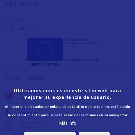
Informació
Avís Legal
Política de privacita
t
Social media
Utilizamos cookies en este sitio web para
Seguix-nos en:
mejorar su experiencia de usuario.
Twitter
Al hacer clic en cualquier enlace de este sitio web usted nos está dando
Seguix-nos en:
Facebook
su consentimiento para la instalación de las mismas en su navegador.
Más info
Seguix-nos en:
Instagram