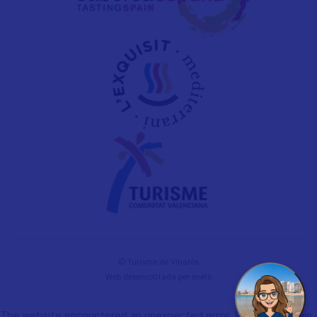
© Turisme de Vinaròs
Web desenrotllada per
evelb
The website encountered an unexpected error. Please try again