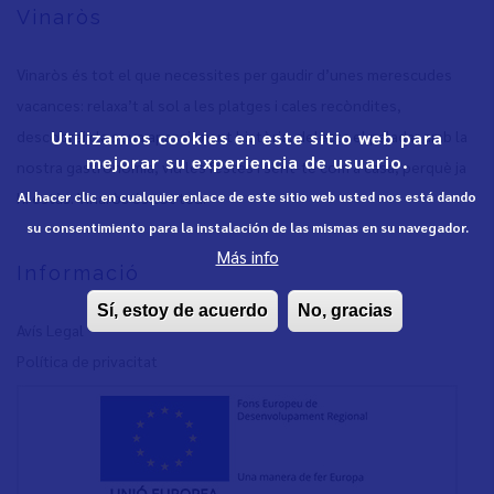
Vinaròs
Vinaròs és tot el que necessites per gaudir d’unes merescudes
vacances: relaxa’t al sol a les platges i cales recòndites,
descobreix la seua apassionant història, delecta el paladar amb la
Utilizamos cookies en este sitio web para
mejorar su experiencia de usuario.
nostra gastronomia, viu les festes i sent-te com a casa, perquè ja
hi estàs. Vinaròs és tot teu.
Al hacer clic en cualquier enlace de este sitio web usted nos está dando
su consentimiento para la instalación de las mismas en su navegador.
Más info
Informació
Sí, estoy de acuerdo
No, gracias
Avís Legal
Política de privacita
t