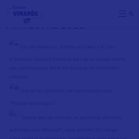
Skip
CASAL JOVE VINARÒS 2º
to
TRIMESTRE 2023
main
content
Curs de videojocs, sortides en caiac o el curs
d’animació turística formaran part de la variada oferta
per a promocionar entre els joves un oci alternatiu i
educatiu.
Una de les activitats més innovadores serà
"Pasqua tecnològica"
Quatre dies de diversió, on aprendràs diferents
activitats amb Minecraft, crear entorns 3D, merge
cube, realitat augmentada, experiments amb aigua i un