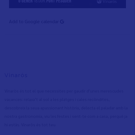
Add to Google calendar
Vinaròs
Vinaròs és tot el que necessites per gaudir d’unes merescudes
vacances: relaxa’t al sol a les platges i cales recòndites,
descobreix la seua apassionant història, delecta el paladar amb la
nostra gastronomia, viu les festes i sent-te com a casa, perquè ja
hi estàs. Vinaròs és tot teu.