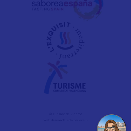
© Turisme de Vinaròs
Web desenrotllada per
evelb