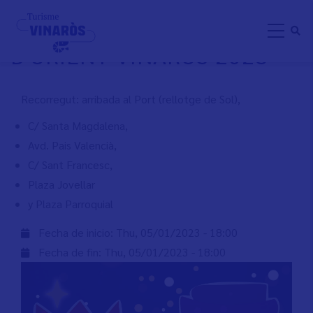
Skip
CAVALCADA DELS REIS
to
D'ORIENT VINARÒS 2023
main
content
Recorregut: arribada al Port (rellotge de Sol),
C/ Santa Magdalena,
Avd. Pais Valencià,
C/ Sant Francesc,
Plaza Jovellar
y Plaza Parroquial
Fecha de inicio:
Thu, 05/01/2023 - 18:00
Fecha de fin:
Thu, 05/01/2023 - 18:00