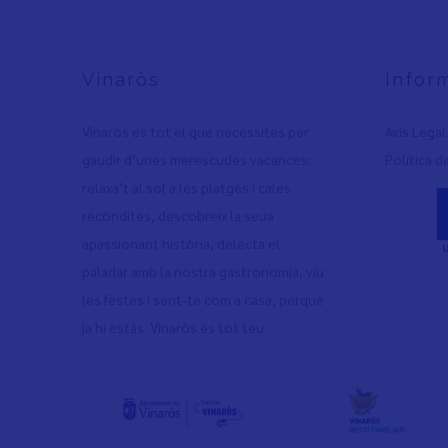
Vinaròs
Infor
Vinaròs és tot el que necessites per
Avís Legal
gaudir d’unes merescudes vacances:
Política d
relaxa’t al sol a les platges i cales
recòndites, descobreix la seua
apassionant història, delecta el
paladar amb la nostra gastronomia, viu
les festes i sent-te com a casa, perquè
ja hi estàs. Vinaròs és tot teu.