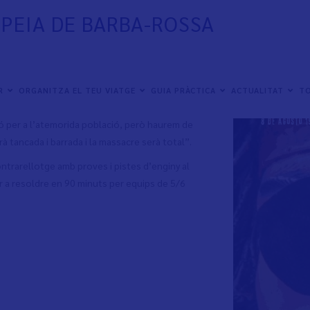
OPEIA DE BARBA-ROSSA
ai ho havies imaginat: a contrarellotge i per
ER
ORGANITZA EL TEU VIATGE
GUIA PRÀCTICA
ACTUALITAT
TO
de Barba-rossa té terroritzada la vila de Vinaròs.
ció per a l’atemorida població, però haurem de
à tancada i barrada i la massacre serà total”.
contrarellotge amb proves i pistes d’enginy al
r a resoldre en 90 minuts per equips de 5/6