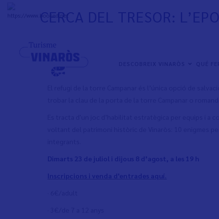
Skip
CERCA DEL TRESOR: L’EP
to
+
31°
C
main
content
Posat a prova i descobreix el patrimoni de Vinaròs com m
equips.
NAVEGACIÓN
DESCOBREIX VINARÒS
QUÉ F
PRINCIPAL
“La imminent arribada d’una galera dels temibles pirates 
El refugi de la torre Campanar és l’única opció de salva
trobar la clau de la porta de la torre Campanar o romandr
Es tracta d'un joc d’habilitat estratègica per equips i a 
voltant del patrimoni històric de Vinaròs: 10 enigmes pe
integrants.
Dimarts 23 de juliol i dijous 8 d’agost, a les 19 h
Inscripcions i venda d'entrades aquí.
· 6€/adult
· 3€/de 7 a 12 anys