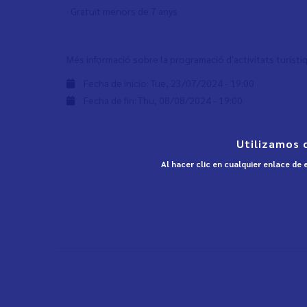
· Gratuït menors de 7 anys
Més informació sobre la programació d'activitats turísti
Fecha de inicio:
Tue, 23/07/2024 - 19:00
Fecha de fin:
Thu, 08/08/2024 - 19:00
Utilizamos 
Al hacer clic en cualquier enlace de