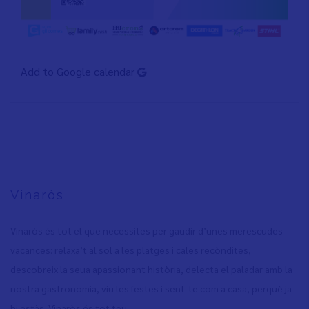
Add to Google calendar
Vinaròs
Vinaròs és tot el que necessites per gaudir d’unes merescudes
vacances: relaxa’t al sol a les platges i cales recòndites,
descobreix la seua apassionant història, delecta el paladar amb la
nostra gastronomia, viu les festes i sent-te com a casa, perquè ja
hi estàs. Vinaròs és tot teu.