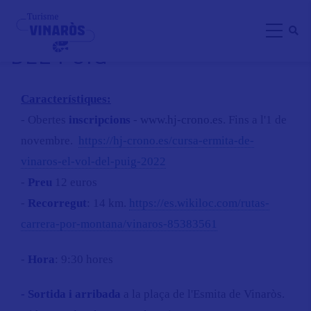
Skip
CURSA MUNTANYA EL VOL
to
DEL PUIG
main
content
Característiques:
- Obertes
inscripcions
-
www.hj-crono.es
. Fins a l'1 de
novembre.
https://hj-crono.es/cursa-ermita-de-
vinaros-el-vol-del-puig-2022
-
Preu
12 euros
-
Recorregut
: 14 km.
https://es.wikiloc.com/rutas-
carrera-por-montana/vinaros-85383561
-
Hora
: 9:30 hores
- Sortida i arribada
a la plaça de l'Esmita de Vinaròs.