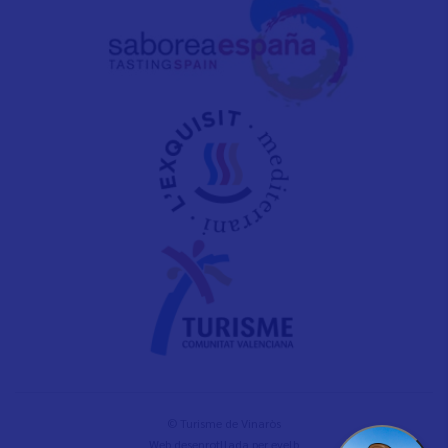
© Turisme de Vinaròs
Web desenrotllada per
evelb