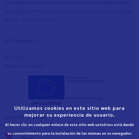
descobreix la seua apassionant història, delecta el paladar amb la
nostra gastronomia, viu les festes i sent-te com a casa, perquè ja
hi estàs. Vinaròs és tot teu.
Informació
Avís Legal
Política de privacita
t
Utilizamos cookies en este sitio web para
mejorar su experiencia de usuario.
Social media
Al hacer clic en cualquier enlace de este sitio web usted nos está dando
su consentimiento para la instalación de las mismas en su navegador.
Seguix-nos en:
Twitter