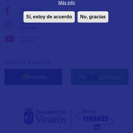
Más info
Seguix-nos en:
Facebook
Sí, estoy de acuerdo
No, gracias
Seguix-nos en:
Instagram
Seguix-nos en:
YouTube
Inspira Vinaròs