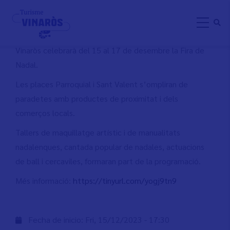
Skip
FIRA DE NADAL 2023
to
main
content
Vinaròs celebrarà del 15 al 17 de desembre la Fira de
Nadal.
Les places Parroquial i Sant Valent s’ompliran de
paradetes amb productes de proximitat i dels
comerços locals.
Tallers de maquillatge artístic i de manualitats
nadalenques, cantada popular de nadales, actuacions
de ball i cercaviles, formaran part de la programació.
Més informació:
https://tinyurl.com/yogj9tn9
Fecha de inicio:
Fri, 15/12/2023 - 17:30