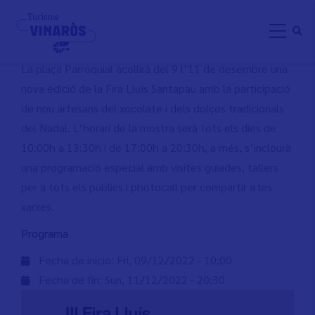
Skip
III FIRA LLUÍS SANTAPAU
to
main
content
La plaça Parroquial acollirà del 9 l’11 de desembre una
nova edició de la Fira Lluís Santapau amb la participació
de nou artesans del xocolate i dels dolços tradicionals
del Nadal. L’horari de la mostra serà tots els dies de
10:00h a 13:30h i de 17:00h a 20:30h, a més, s’inclourà
una programació especial amb visites guiades, tallers
per a tots els públics i photocall per compartir a les
xarxes.
Programa
Fecha de inicio:
Fri, 09/12/2022 - 10:00
Fecha de fin:
Sun, 11/12/2022 - 20:30