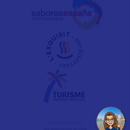
© Turisme de Vinaròs
Web desenrotllada per
evelb