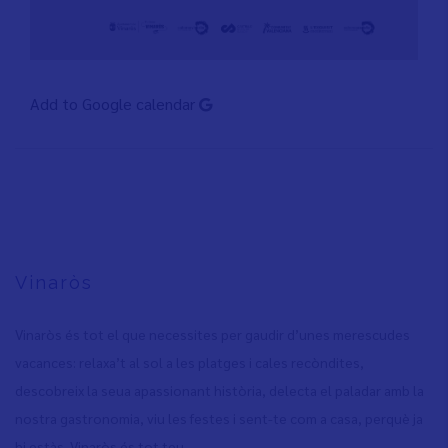
Add to Google calendar
Vinaròs
Vinaròs és tot el que necessites per gaudir d’unes merescudes
vacances: relaxa’t al sol a les platges i cales recòndites,
descobreix la seua apassionant història, delecta el paladar amb la
nostra gastronomia, viu les festes i sent-te com a casa, perquè ja
hi estàs. Vinaròs és tot teu.