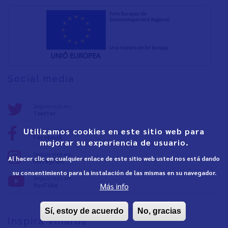
Social media
Seguix-nos en:
Twitter
Seguix-nos en:
Utilizamos cookies en este sitio web para
Facebook
mejorar su experiencia de usuario.
Seguix-nos en:
Al hacer clic en cualquier enlace de este sitio web usted nos está dando
Instagram
su consentimiento para la instalación de las mismas en su navegador.
Seguix-nos en:
YouTube
Más info
Sí, estoy de acuerdo
No, gracias
Inspira Vinaròs