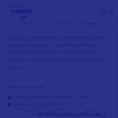
Skip
JORNADES DE LA CUINA DE
to
LA TONYINA ROJA 2023
main
content
Del 25 de setembre al 8 d'octubre arriben les primeres
jornades de la cuina de la Tonyina Roja a Vinaròs. Els
xefs de la ciutat utilitzaran la seua creativitat per a
delectar-nos amb elaboracions que fusionen innovació i
tradició.
Més informació
aquí.
Fecha de inicio:
Mon, 25/09/2023 - 12:00
Fecha de fin:
Sun, 08/10/2023 - 00:00