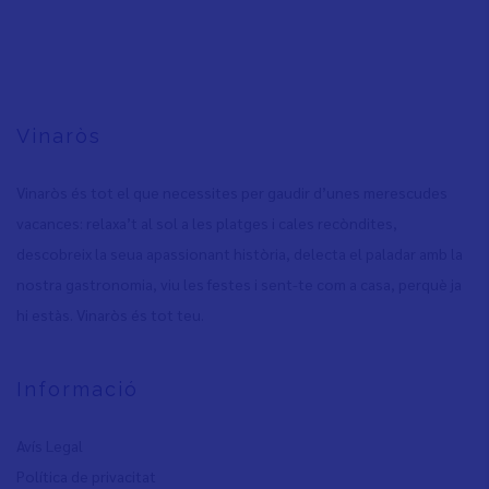
Vinaròs
Vinaròs és tot el que necessites per gaudir d’unes merescudes
vacances: relaxa’t al sol a les platges i cales recòndites,
descobreix la seua apassionant història, delecta el paladar amb la
nostra gastronomia, viu les festes i sent-te com a casa, perquè ja
hi estàs. Vinaròs és tot teu.
Informació
Avís Legal
Política de privacita
t