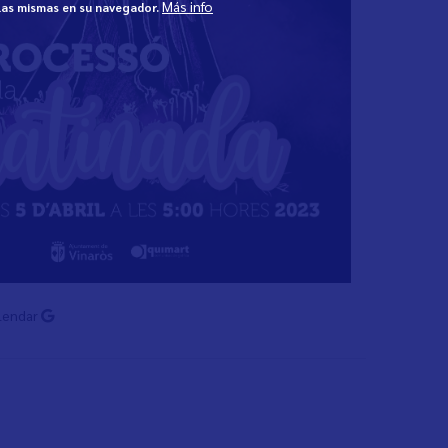
Más info
 las mismas en su navegador.
lendar