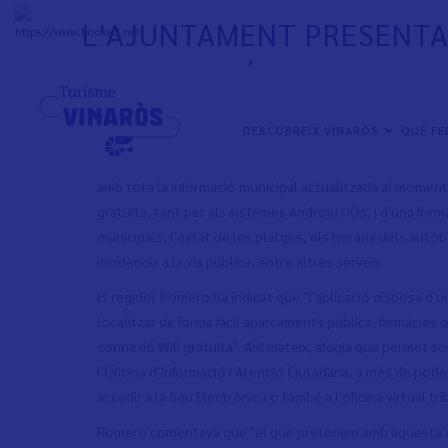
Skip
L'AJUNTAMENT PRESENTA 
to
+
31°
C
main
INFORMACIÓ MUNICIPAL
content
NAVEGACIÓN
DESCOBREIX VINARÒS
QUÉ F
Aquest matí el regidor d'Innovació Digital, Hugo Romero,
PRINCIPAL
Promoció de la Ciutat i Interés Turístic, Marc Albella, ha
amb tota la informació municipal actualitzada al moment.
gratuïta, tant per als sistemes Android i iOs, i d'una for
municipals, l'estat de les platges, els horaris dels autobu
incidència a la via pública, entre altres serveis.
El regidor Romero ha indicat que "l'aplicació disposa d'
localitzar de forma fàcil aparcaments públics, farmàcies o
connexió Wifi gratuïta". Així mateix, afegia que permet sol
l'Oficina d'Informació i Atenció Ciutadana, a més de pod
accedir a la Seu Electrònica o també a l'oficina virtual tri
Romero comentava que "el que pretenem amb aquesta apli