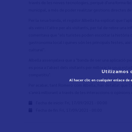
través de les noves tecnologies, perquè d'una forma fàcil
municipal, a més de poder realitzar gestions directes de 
Per la seua banda, el regidor Albella ha explicat que l'apl
als veïns i l'altre per als visitants, per tal de rebre una
comentava que "els turistes poden escoltar la història d
gastronomia local i quines són les principals festes, aix
cultural".
Albella assenyalava que a "banda de ser una aplicació pe
es posa a l'abast dels visitants per millorar la seua estad
Utilizamos 
competitiu".
Al hacer clic en cualquier enlace de
Per acabar, tant Romero com Albella, han detallat que l'
s'anirà millorant a través de les interaccions o opinions 
Fecha de inicio:
Fri, 17/09/2021 - 00:00
Fecha de fin:
Fri, 17/09/2021 - 00:00