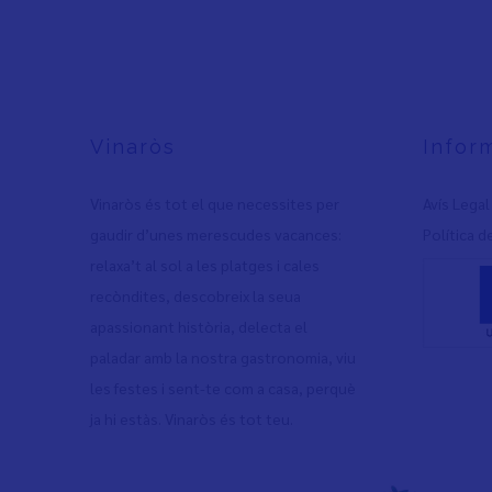
Vinaròs
Infor
Vinaròs és tot el que necessites per
Avís Legal
gaudir d’unes merescudes vacances:
Política d
relaxa’t al sol a les platges i cales
recòndites, descobreix la seua
apassionant història, delecta el
paladar amb la nostra gastronomia, viu
les festes i sent-te com a casa, perquè
ja hi estàs. Vinaròs és tot teu.