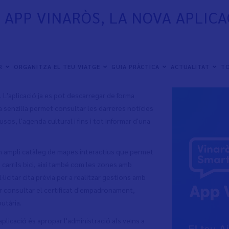
APP VINARÒS, LA NOVA APLICA
ER
ORGANITZA EL TEU VIATGE
GUIA PRÀCTICA
ACTUALITAT
TO
 amb el primer tinent d'alcalde i regidor de
 presentat la nova aplicació mòbil, App Vinaròs,
 L'aplicació ja es pot descarregar de forma
ma senzilla permet consultar les darreres notícies
sos, l'agenda cultural i fins i tot informar d'una
un ampli catàleg de mapes interactius que permet
 carrils bici, així també com les zones amb
·licitar cita prèvia per a realitzar gestions amb
er consultar el certificat d'empadronament,
butària.
cació és apropar l'administració als veïns a