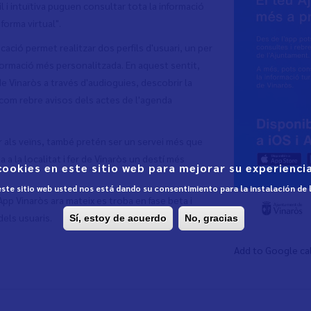
 i intuïtiva puguen consultar tota la informació
forma virtual".
icació permet realitzar dos perfils d'usuari, un per
 informació més personalitzada. En aquest sentit,
e Vinaròs a través d'audioguies, descobrir la
í com rebre avisos dels actes de l'agenda
r als veïns, també pretén ser un servei més que
a a la localitat i fer de Vinaròs un destí més
cookies en este sitio web para mejorar su experiencia
 este sitio web usted nos está dando su consentimiento para la instalación de
App Vinaròs ara mateix es troba en fase beta i
dels usuaris.
Sí, estoy de acuerdo
No, gracias
Add to Google ca