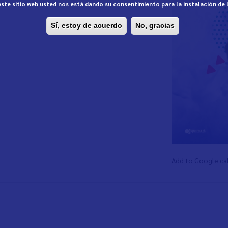
 este sitio web usted nos está dando su consentimiento para la instalación de
Sí, estoy de acuerdo
No, gracias
Add to Google ca