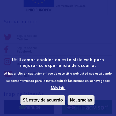
Social media
Seguix-nos en:
Twitter
Seguix-nos en:
Facebook
Utilizamos cookies en este sitio web para
Seguix-nos en:
Instagram
mejorar su experiencia de usuario.
Seguix-nos en:
Al hacer clic en cualquier enlace de este sitio web usted nos está dando
YouTube
su consentimiento para la instalación de las mismas en su navegador.
Más info
Inspira Vinaròs
Sí, estoy de acuerdo
No, gracias