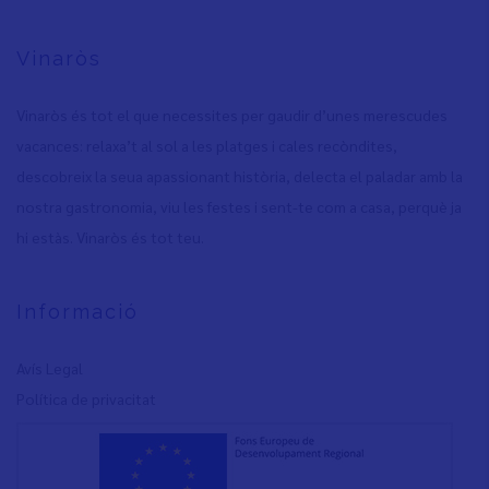
Vinaròs
Vinaròs és tot el que necessites per gaudir d’unes merescudes
vacances: relaxa’t al sol a les platges i cales recòndites,
descobreix la seua apassionant història, delecta el paladar amb la
nostra gastronomia, viu les festes i sent-te com a casa, perquè ja
hi estàs. Vinaròs és tot teu.
Informació
Avís Legal
Política de privacita
t