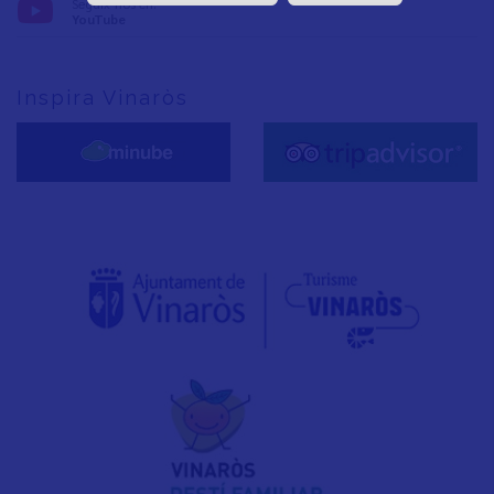
Seguix-nos en:
YouTube
Inspira Vinaròs