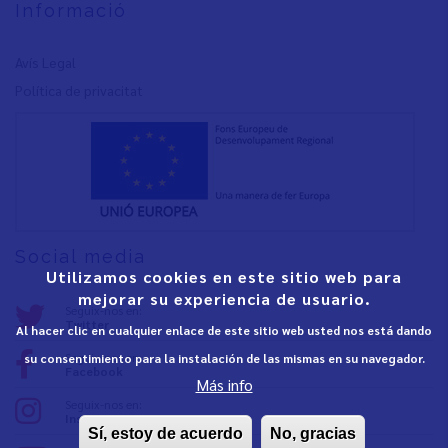
Informació
Avís Legal
Política de privacita
t
Social media
Utilizamos cookies en este sitio web para
mejorar su experiencia de usuario.
Seguix-nos en:
Twitter
Al hacer clic en cualquier enlace de este sitio web usted nos está dando
Seguix-nos en:
su consentimiento para la instalación de las mismas en su navegador.
Facebook
Más info
Seguix-nos en:
Instagram
Sí, estoy de acuerdo
No, gracias