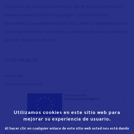
Vinaròs és tot el que necessites per gaudir d’unes merescudes
vacances: relaxa’t al sol a les platges i cales recòndites,
descobreix la seua apassionant història, delecta el paladar amb la
nostra gastronomia, viu les festes i sent-te com a casa, perquè ja
hi estàs. Vinaròs és tot teu.
Informació
Avís Legal
Política de privacita
t
Utilizamos cookies en este sitio web para
mejorar su experiencia de usuario.
Al hacer clic en cualquier enlace de este sitio web usted nos está dando
Social media