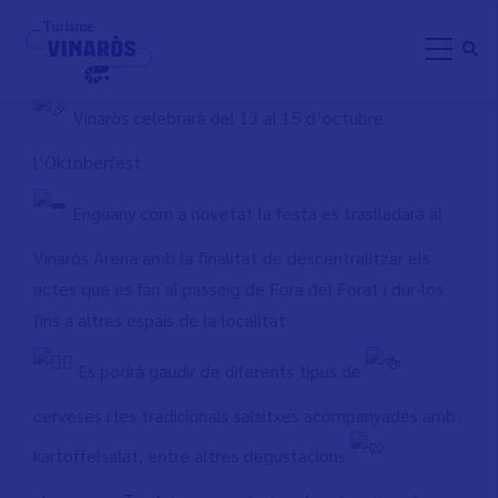
Skip
OKTOBERFEST 2023
to
main
content
Vinaròs celebrarà del 13 al 15 d’octubre
l’Oktoberfest
Enguany com a novetat la festa es traslladarà al
Vinaròs Arena amb la finalitat de descentralitzar els
actes que es fan al passeig de Fora del Forat i dur-los
fins a altres espais de la localitat
Es podrà gaudir de diferents tipus de
cerveses i les tradicionals salsitxes acompanyades amb
kartoffelsalat, entre altres degustacions