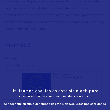
Vinaròs és tot el que necessites per gaudir d’unes merescudes
vacances: relaxa’t al sol a les platges i cales recòndites,
descobreix la seua apassionant història, delecta el paladar amb la
nostra gastronomia, viu les festes i sent-te com a casa, perquè ja
hi estàs. Vinaròs és tot teu.
Informació
Avís Legal
Política de privacita
t
Utilizamos cookies en este sitio web para
mejorar su experiencia de usuario.
Al hacer clic en cualquier enlace de este sitio web usted nos está dando
Social media