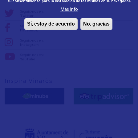
su consentimiento para la instalación de las mismas en su navegador.
Más info
Seguix-nos en:
Twitter
Sí, estoy de acuerdo
No, gracias
Seguix-nos en:
Facebook
Seguix-nos en:
Instagram
Seguix-nos en:
YouTube
Inspira Vinaròs