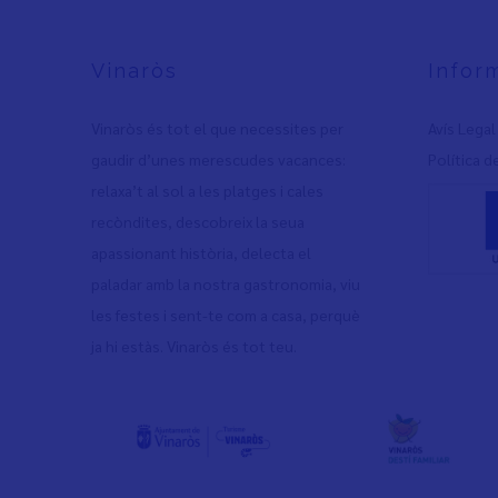
Vinaròs
Infor
Vinaròs és tot el que necessites per
Avís Legal
gaudir d’unes merescudes vacances:
Política d
relaxa’t al sol a les platges i cales
recòndites, descobreix la seua
apassionant història, delecta el
paladar amb la nostra gastronomia, viu
les festes i sent-te com a casa, perquè
ja hi estàs. Vinaròs és tot teu.