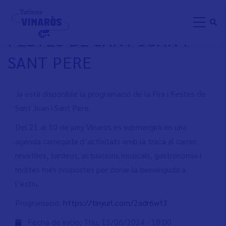
Skip
PROGRAMACIÓ DE LA FIRA I
to
FESTES DE SANT JOAN I
main
content
SANT PERE
Ja està disponible la programació de la Fira i Festes de
Sant Joan i Sant Pere.
Del 21 al 30 de juny Vinaròs es submergirà en una
agenda carregada d’activitats amb la traca al carrer,
revetlles, tardeos, actuacions musicals, gastronomia i
moltes més propostes per donar la benvinguda a
l’estiu.
Programació:
https://tinyurl.com/2adr6wt3
Fecha de inicio:
Thu, 13/06/2024 - 18:00