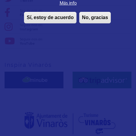
Twitter
Más info
Seguix-nos en:
Facebook
Sí, estoy de acuerdo
No, gracias
Seguix-nos en:
Instagram
Seguix-nos en:
YouTube
Inspira Vinaròs