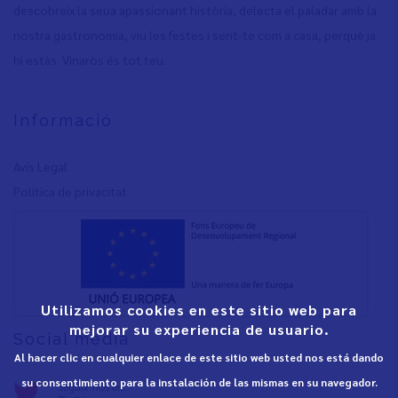
descobreix la seua apassionant història, delecta el paladar amb la
nostra gastronomia, viu les festes i sent-te com a casa, perquè ja
hi estàs. Vinaròs és tot teu.
Informació
Avís Legal
Política de privacita
t
Utilizamos cookies en este sitio web para
mejorar su experiencia de usuario.
Social media
Al hacer clic en cualquier enlace de este sitio web usted nos está dando
su consentimiento para la instalación de las mismas en su navegador.
Seguix-nos en: