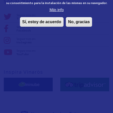
Social media
su consentimiento para la instalación de las mismas en su navegador.
Más info
Seguix-nos en:
Twitter
Sí, estoy de acuerdo
No, gracias
Seguix-nos en:
Facebook
Seguix-nos en:
Instagram
Seguix-nos en:
YouTube
Inspira Vinaròs