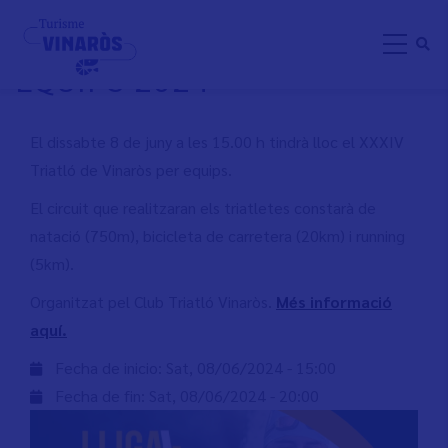
Skip
TRIATLÓ DE VINARÒS PER
to
EQUIPS 2024
main
content
El dissabte 8 de juny a les 15.00 h tindrà lloc el XXXIV
Triatló de Vinaròs per equips.
El circuit que realitzaran els triatletes constarà de
natació (750m), bicicleta de carretera (20km) i running
(5km).
Organitzat pel Club Triatló Vinaròs.
Més informació
aquí.
Fecha de inicio:
Sat, 08/06/2024 - 15:00
Fecha de fin:
Sat, 08/06/2024 - 20:00