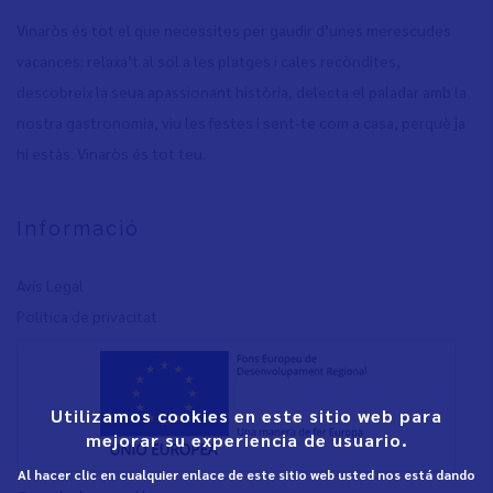
Vinaròs és tot el que necessites per gaudir d’unes merescudes
vacances: relaxa’t al sol a les platges i cales recòndites,
descobreix la seua apassionant història, delecta el paladar amb la
nostra gastronomia, viu les festes i sent-te com a casa, perquè ja
hi estàs. Vinaròs és tot teu.
Informació
Avís Legal
Política de privacita
t
Utilizamos cookies en este sitio web para
mejorar su experiencia de usuario.
Al hacer clic en cualquier enlace de este sitio web usted nos está dando