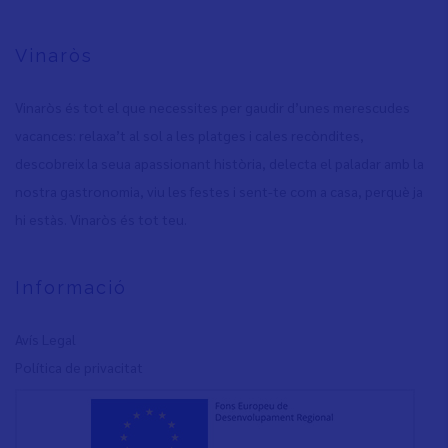
Vinaròs
Vinaròs és tot el que necessites per gaudir d’unes merescudes
vacances: relaxa’t al sol a les platges i cales recòndites,
descobreix la seua apassionant història, delecta el paladar amb la
nostra gastronomia, viu les festes i sent-te com a casa, perquè ja
hi estàs. Vinaròs és tot teu.
Informació
Avís Legal
Política de privacita
t