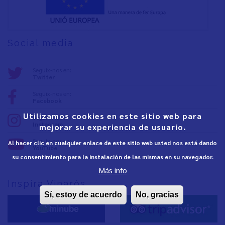
Social media
Seguix-nos en:
Twitter
Seguix-nos en:
Facebook
Utilizamos cookies en este sitio web para
Seguix-nos en:
Instagram
mejorar su experiencia de usuario.
Seguix-nos en:
Al hacer clic en cualquier enlace de este sitio web usted nos está dando
YouTube
su consentimiento para la instalación de las mismas en su navegador.
Más info
Inspira Vinaròs
Sí, estoy de acuerdo
No, gracias