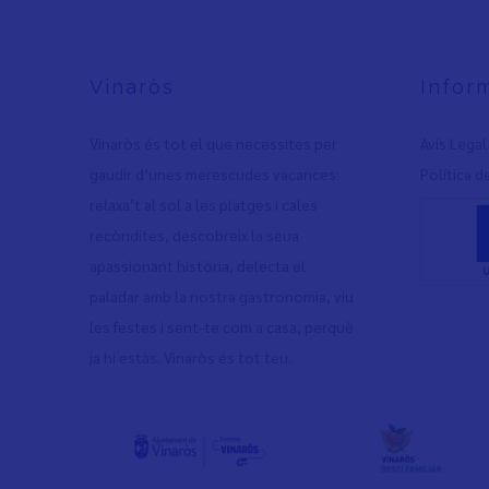
Vinaròs
Infor
Vinaròs és tot el que necessites per
Avís Legal
gaudir d’unes merescudes vacances:
Política d
relaxa’t al sol a les platges i cales
recòndites, descobreix la seua
apassionant història, delecta el
paladar amb la nostra gastronomia, viu
les festes i sent-te com a casa, perquè
ja hi estàs. Vinaròs és tot teu.