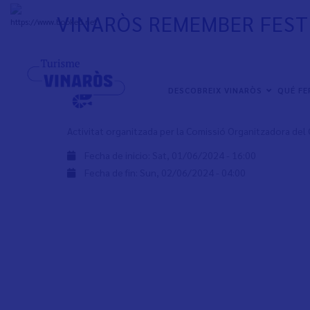
Skip
VINARÒS REMEMBER FEST
to
+
31°
C
main
content
Gaudeix del Vinaròs Remember Festival el dia 1 de juny d
mitja tarde fins a la matinada.
NAVEGACIÓN
DESCOBREIX VINARÒS
QUÉ F
PRINCIPAL
Més informació i entrades a la
pàgina web oficial del C
Activitat organitzada per la Comissió Organitzadora del
Fecha de inicio:
Sat, 01/06/2024 - 16:00
Fecha de fin:
Sun, 02/06/2024 - 04:00