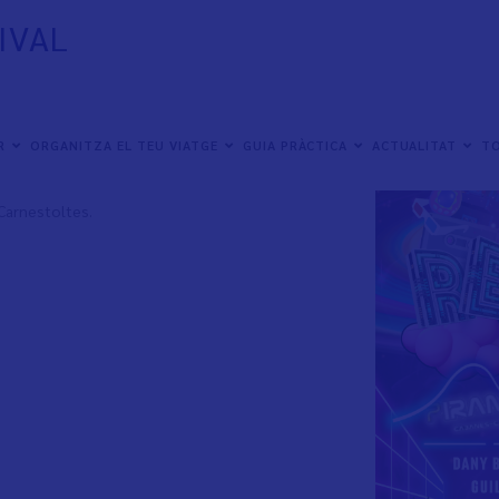
IVAL
e 2024 al Passeig de l'Atlàntic de Vinaròs, des de
ER
ORGANITZA EL TEU VIATGE
GUIA PRÀCTICA
ACTUALITAT
TO
arnaval de Vinaròs
.
 Carnestoltes.